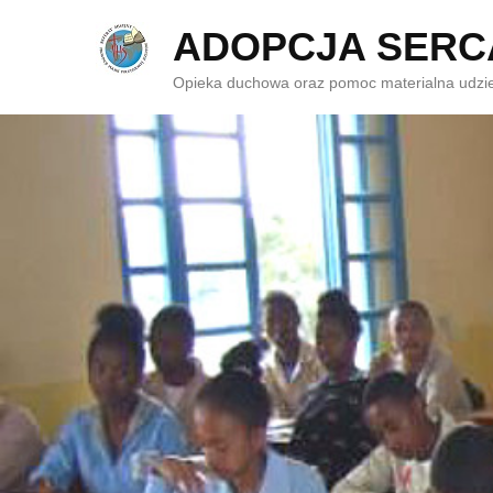
ADOPCJA SERC
Opieka duchowa oraz pomoc materialna udziel