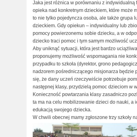
Jaka jest różnica w porównaniu z indywidualną 
opieka nad konkretnym dzieckiem, które może m
to nie tylko pojedyncza osoba, ale także grupa 
dzieckiem. Gdy opiekun – indywidualny lub zbioro
pomocy powierzonemu sobie dziecku, a w odpow
dziecko traci pomoc i tym samym możliwość ucz
Aby uniknąć sytuacji, która jest bardzo uciążliw
proponujemy możliwość wspomagania nie konkret
przypadku to szkoła (dyrektor, grono pedagogi
nadzorem pośredniczącego misjonarza będzie pr
się, że dany uczeń rzeczywiście potrzebuje pom
następnej klasy, przydzielą pomoc dzieciom w w
Konieczność powtarzania klasy zasadniczo poz
ta ma na celu mobilizowanie dzieci do nauki, a
edukacją swojego dziecka.
W chwili obecnej mamy zgłoszone trzy szkoły n