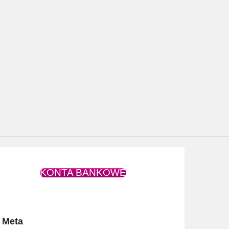
KONTA BANKOWE
Meta