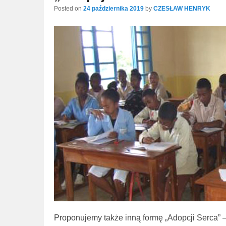
Posted on
24 października 2019
by
CZESŁAW HENRYK
|
|
|
Proponujemy także inną formę „Adopcji Serca” 