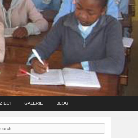
ZIECI
GALERIE
BLOG
arch