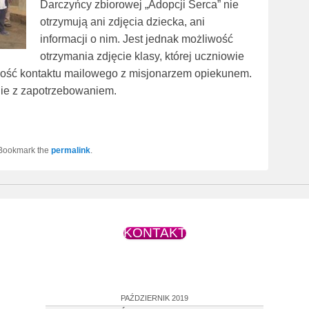
Darczyńcy zbiorowej „Adopcji Serca” nie
otrzymują ani zdjęcia dziecka, ani
informacji o nim. Jest jednak możliwość
otrzymania zdjęcie klasy, której uczniowie
iwość kontaktu mailowego z misjonarzem opiekunem.
ie z zapotrzebowaniem.
 Bookmark the
permalink
.
KONTAKT
PAŹDZIERNIK 2019