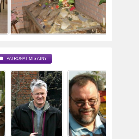
PATRONAT MISYJNY