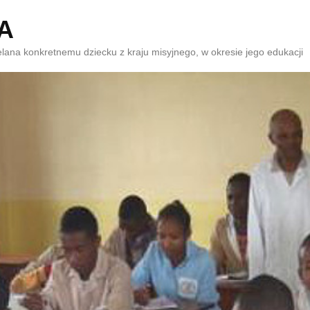
A
ana konkretnemu dziecku z kraju misyjnego, w okresie jego edukacji