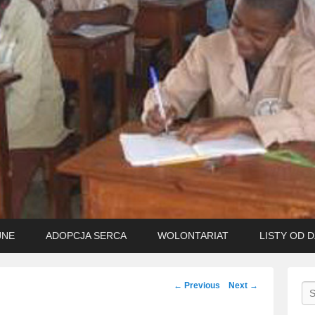
JNE
ADOPCJA SERCA
WOLONTARIAT
LISTY OD D
Post
←
Previous
Next
→
Se
navigation