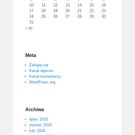
10
11
12
13
14
15
16
17
18
19
20
21
22
23
24
25
26
27
28
29
30
31
« lip
Meta
Zaloguj się
Kanał wpisów
Kanał komentarzy
WordPress.org
Archiwa
lipiec 2026
marzec 2026
luty 2026