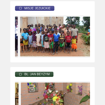
MISJE JEZUICKIE
BŁ. JAN BEYZYM