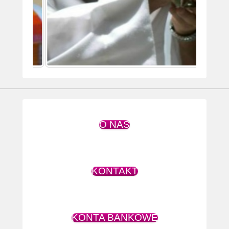
O NAS
KONTAKT
KONTA BANKOWE