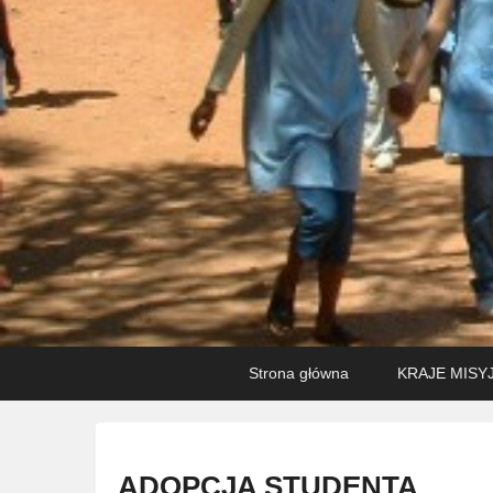
Primary
Skip
Skip
Strona główna
KRAJE MISY
menu
to
to
primary
secondary
şans
vidobet
vidobet
vidobet
vidobet
casinolevant
casinolevant
casinolevant
vidobet
şans
casinolevant
casino
şans
casino
casino
casino
boostaro
casinolevant
şans
casinolevant
şanscasino
vidobet
vidobet
levant
gorabet
galyabet
gorabet
gorabet
gorabet
vidobet
galyabet
gorabet
gorabet
nigeria
sports
content
content
casino
|
|
güncel
giriş
|
|
|
giriş
casino
giriş
şans
casino
levant
şans
şans
|
giriş
casino
giriş
|
|
giriş
casino
|
|
|
|
|
giriş
|
|
|
betting
betting
ADOPCJA STUDENTA
|
giriş
|
|
|
|
|
giriş
|
|
|
|
giriş
|
|
|
|
|