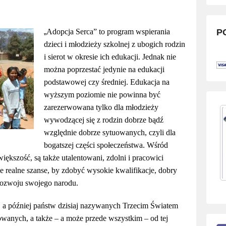
„
Adopcja Serca” to program wspierania
P
dzieci i młodzieży szkolnej z ubogich rodzin
i sierot w okresie ich edukacji. Jednak nie
można poprzestać jedynie na edukacji
podstawowej czy średniej. Edukacja na
wyższym poziomie nie powinna być
zarezerwowana tylko dla młodzieży
wywodzącej się z rodzin dobrze bądź
względnie dobrze sytuowanych, czyli dla
bogatszej części społeczeństwa. Wśród
iększość, są także utalentowani, zdolni i pracowici
kże realne szanse, by zdobyć wysokie kwalifikacje, dobry
 rozwoju swojego narodu.
 a później państw dzisiaj nazywanych Trzecim Światem
owanych, a także – a może przede wszystkim – od tej