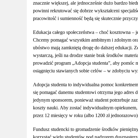
znacznie większej, ale jednocześnie dużo bardzo bied
powinni rekrutować się dobrze wykształceni specjaliś
pracowitość i sumienność będą się skutecznie przycz
Edukacja całego społeczeństwa – choć kosztowna – jes
Chcemy pomagać wszystkim ambitnym i zdolnym ora
ubóstwo mają zamkniętą drogę do dalszej edukacji. Zdo
wystarczą, jeśli na drodze stanie brak środków mater
prowadzić program „Adopcja studenta”, aby pomóc 
osiągnięciu stawianych sobie celów – w zdobyciu wy
Adopcja studenta to indywidualna pomoc konkretnem
się pomagać danemu studentowi otrzyma jego adres do
jedynym sponsorem, ponieważ student potrzebuje za
koszty nauki. Aby zostać indywidualnym opiekunem, t
przez 12 miesięcy w roku (albo 1200 zł jednorazowo)
Fundusz studencki to gromadzenie środków pieniężny
korzystać wielu studentów pod nadzorem duszpasterza