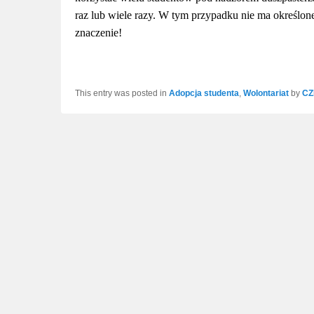
raz lub wiele razy. W tym przypadku nie ma określon
znaczenie!
This entry was posted in
Adopcja studenta
,
Wolontariat
by
CZ