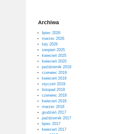
Archiwa
lipiec 2026
marzec 2026
luty 2026
sierpień 2025
kwiecień 2025
kwiecień 2020
październik 2019
czerwiec 2019
kwiecień 2019
styczeń 2019
listopad 2018
czerwiec 2018
kwiecień 2018
marzec 2018
grudzień 2017
październik 2017
lipiec 2017
kwiecień 2017