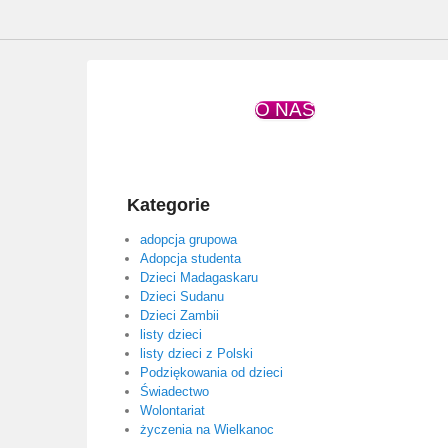
O NAS
Kategorie
adopcja grupowa
Adopcja studenta
Dzieci Madagaskaru
Dzieci Sudanu
Dzieci Zambii
listy dzieci
listy dzieci z Polski
Podziękowania od dzieci
Świadectwo
Wolontariat
życzenia na Wielkanoc