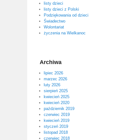
listy dzieci
listy dzieci z Polski
Podziękowania od dzieci
Świadectwo
Wolontariat
życzenia na Wielkanoc
Archiwa
lipiec 2026
marzec 2026
luty 2026
sierpień 2025
kwiecień 2025
kwiecień 2020
październik 2019
czerwiec 2019
kwiecień 2019
styczeń 2019
listopad 2018
czerwiec 2018