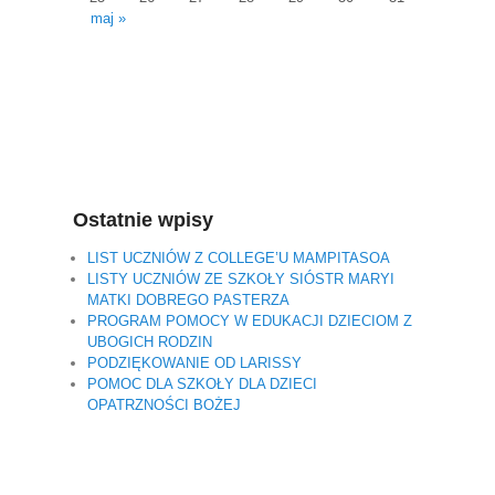
maj »
Ostatnie wpisy
LIST UCZNIÓW Z COLLEGE’U MAMPITASOA
LISTY UCZNIÓW ZE SZKOŁY SIÓSTR MARYI
MATKI DOBREGO PASTERZA
PROGRAM POMOCY W EDUKACJI DZIECIOM Z
UBOGICH RODZIN
PODZIĘKOWANIE OD LARISSY
POMOC DLA SZKOŁY DLA DZIECI
OPATRZNOŚCI BOŻEJ