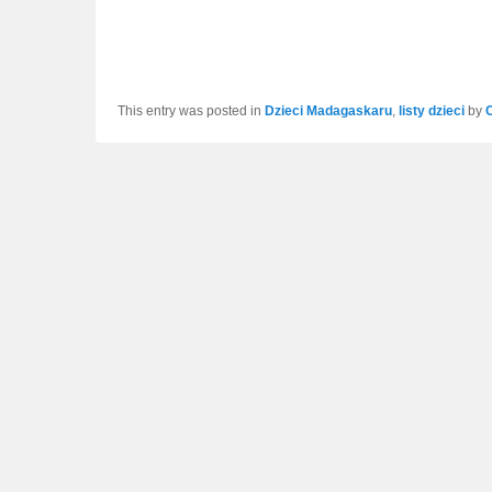
This entry was posted in
Dzieci Madagaskaru
,
listy dzieci
by