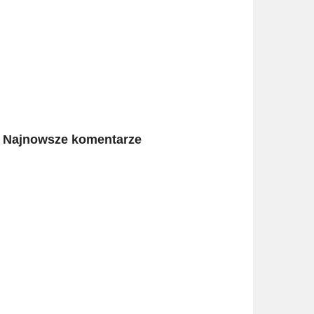
Najnowsze komentarze