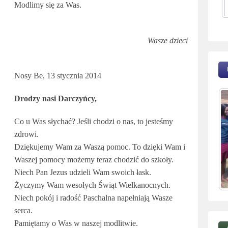
Modlimy się za Was.
Wasze dzieci
Nosy Be, 13 stycznia 2014
Drodzy nasi Darczyńcy,
Co u Was słychać? Jeśli chodzi o nas, to jesteśmy
zdrowi.
Dziękujemy Wam za Waszą pomoc. To dzięki Wam i
Waszej pomocy możemy teraz chodzić do szkoły.
Niech Pan Jezus udzieli Wam swoich łask.
Życzymy Wam wesołych Świąt Wielkanocnych.
Niech pokój i radość Paschalna napełniają Wasze
serca.
Pamiętamy o Was w naszej modlitwie.