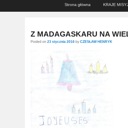
Primary
Skip
Skip
Strona główna
KRAJE MISY
menu
to
to
primary
secondary
şans
vidobet
vidobet
vidobet
vidobet
casinolevant
casinolevant
casinolevant
vidobet
şans
casinolevant
casino
şans
casino
casino
casino
boostaro
casinolevant
şans
casinolevant
şanscasino
vidobet
vidobet
levant
gorabet
galyabet
gorabet
gorabet
gorabet
vidobet
galyabet
gorabet
gorabet
nigeria
sports
content
content
casino
|
|
güncel
giriş
|
|
|
giriş
casino
giriş
şans
casino
levant
şans
şans
|
giriş
casino
giriş
|
|
giriş
casino
|
|
|
|
|
giriş
|
|
|
betting
betting
Z MADAGASKARU NA WIE
|
giriş
|
|
|
|
|
giriş
|
|
|
|
giriş
|
|
|
|
|
Posted on
23 stycznia 2016
by
CZESŁAW HENRYK
|
|
|