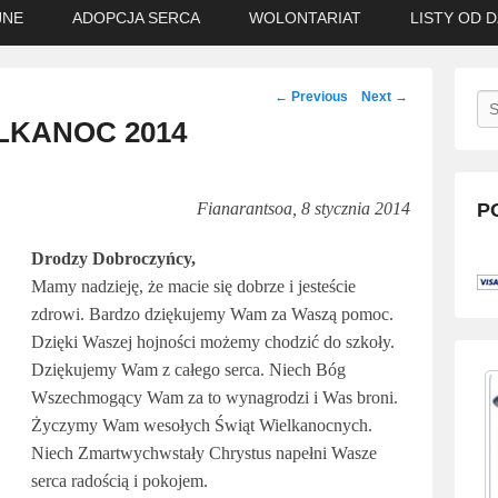
JNE
ADOPCJA SERCA
WOLONTARIAT
LISTY OD D
Post
←
Previous
Next
→
Se
navigation
LKANOC 2014
Fianarantsoa, 8 stycznia 2014
P
Drodzy Dobroczyńcy,
Mamy nadzieję, że macie się dobrze i jesteście
zdrowi. Bardzo dziękujemy Wam za Waszą pomoc.
Dzięki Waszej hojności możemy chodzić do szkoły.
Dziękujemy Wam z całego serca. Niech Bóg
Wszechmogący Wam za to wynagrodzi i Was broni.
Życzymy Wam wesołych Świąt Wielkanocnych.
Niech Zmartwychwstały Chrystus napełni Wasze
serca radością i pokojem.