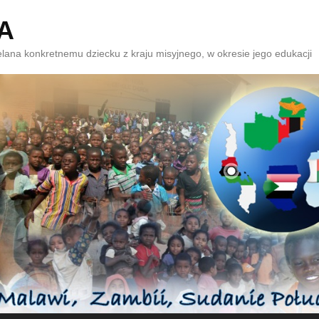
A
ana konkretnemu dziecku z kraju misyjnego, w okresie jego edukacji